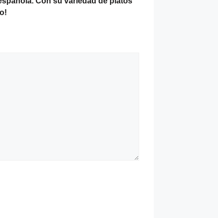
española. Con su variedad de platos
o!