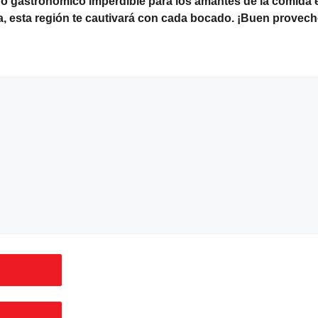
o gastronómico imperdible para los amantes de la comida 
ria, esta región te cautivará con cada bocado. ¡Buen provech